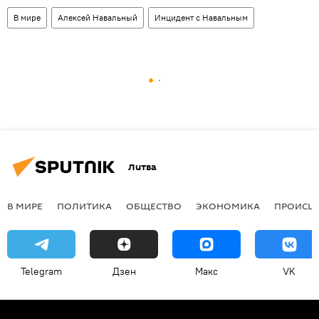
В мире
Алексей Навальный
Инцидент с Навальным
Литва
В МИРЕ
ПОЛИТИКА
ОБЩЕСТВО
ЭКОНОМИКА
ПРОИСШ
Telegram
Дзен
Макс
VK