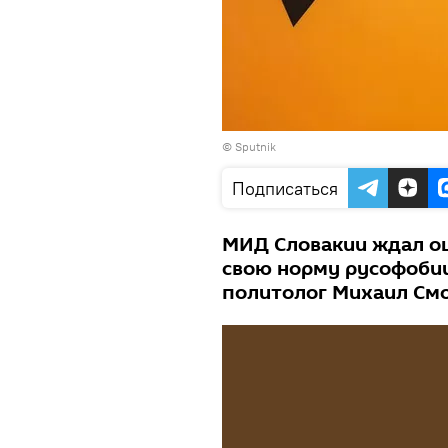
© Sputnik
Подписаться
МИД Словакии ждал оц
свою норму русофобии
политолог Михаил См