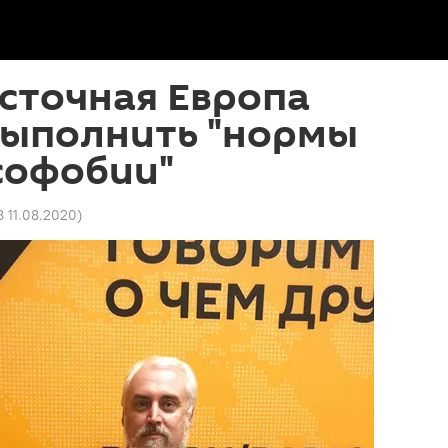
сточная Европа
выполнить "нормы
софобии"
8 11.08.2020
)