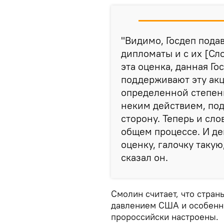
"Видимо, Госдеп подав
дипломаты и с их [Сл
эта оценка, данная Го
поддерживают эту акци
определенной степени
неким действием, по
сторону. Теперь и сло
общем процессе. И де
оценку, галочку такую
сказал он.
Смолин считает, что стран
давлением США и особенно 
пророссийски настроены.