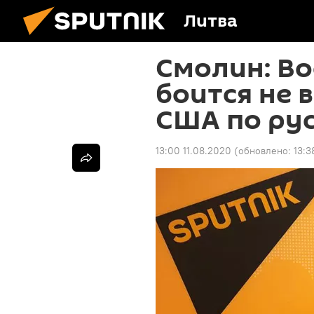
Литва
Смолин: Во
боится не 
США по ру
13:00 11.08.2020
(обновлено:
13:3