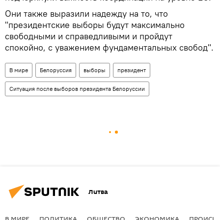
Они также выразили надежду на то, что
"президентские выборы будут максимально
свободными и справедливыми и пройдут
спокойно, с уважением фундаментальных свобод".
В мире
Белоруссия
выборы
президент
Ситуация после выборов президента Белоруссии
Литва
В МИРЕ
ПОЛИТИКА
ОБЩЕСТВО
ЭКОНОМИКА
ПРОИСШ