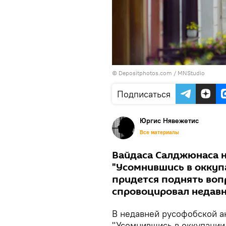
© Depositphotos.com /
MNStudio
Подписаться
Юргис Нявежетис
Все материалы
Вайдаса Салджюнаса н
"Усомнившись в оккуп
придется поднять воп
спровоцировал недавн
В недавней русофобской а
"Усомнившись в оккупации