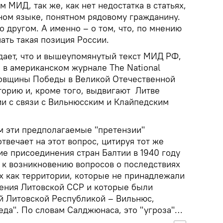
 МИД, так же, как нет недостатка в статьях,
ном языке, понятном рядовому гражданину.
о другом. А именно – о том, что, по мнению
ать такая позиция России.
ает, что и вышеупомянутый текст МИД РФ,
 в американском журнале The National
одовщины Победы в Великой Отечественной
орию и, кроме того, выдвигают Литве
и с связи с Вильнюсским и Клайпедским
ем эти предполагаемые "претензии"
вечает на этот вопрос, цитируя тот же
е присоединения стран Балтии в 1940 году
к возникновению вопросов о последствиях
их как территории, которые не принадлежали
ения Литовской ССР и которые были
 Литовской Республикой – Вильнюс,
еда". По словам Салджюнаса, это "угроза"…