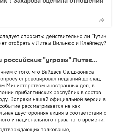
ик": Захарова оценила отношения
следует спросить: действительно ли Путин
чет отобрать у Литвы Вильнюс и Клайпеду?
 российские "угрозы" Литве…
ачнем с того, что Вайдаса Салджюнаса
вопросу спровоцировал недавний доклад,
м Министерством иностранных дел, в
лении прибалтийских республик в состав
году. Вопреки нашей официальной версии в
событие рассматривается не как
ольная двусторонняя акция в соответствии с
го и национального права того времени.
 подтверждающих толкование,