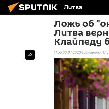
Литва
Ложь об "о
Литва верн
Клайпеду 
17:55 30.07.2020
(обновлено:
17: