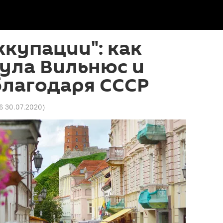
ккупации": как
ула Вильнюс и
благодаря СССР
56 30.07.2020
)