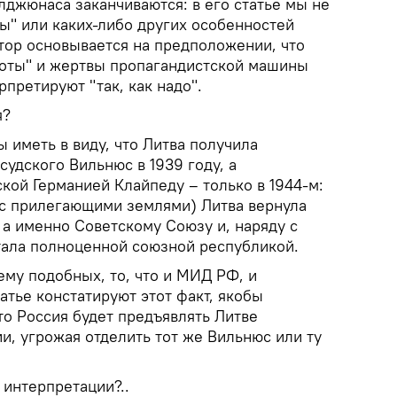
лджюнаса заканчиваются: в его статье мы не
ы" или каких-либо других особенностей
тор основывается на предположении, что
иоты" и жертвы пропагандистской машины
рпретируют "так, как надо".
я?
 иметь в виду, что Литва получила
удского Вильнюс в 1939 году, а
кой Германией Клайпеду – только в 1944-м:
 (с прилегающими землями) Литва вернула
 а именно Советскому Союзу и, наряду с
тала полноценной союзной республикой.
му подобных, то, что и МИД РФ, и
атье констатируют этот факт, якобы
то Россия будет предъявлять Литве
и, угрожая отделить тот же Вильнюс или ту
 интерпретации?..