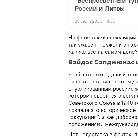
"Беспросветный туп
России и Литвы
23 июля 2020, 19:35
На фоне таких спекуляций 
так ужасен, неужели он хо
Как же все на самом деле?
Вайдас Салджюнас и
Чтобы ответить, давайте н
написать статью по этому 
опубликованный российски
котором говорится о вступ
Советского Союза в 1940 
докладе это историческое 
"оккупация", а как добров
положениями международно
Нет недостатка в фактах,