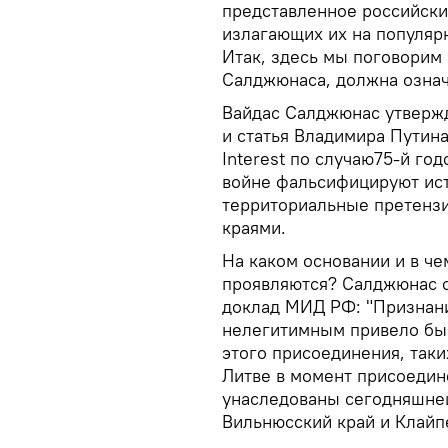
представленное российским
излагающих их на популяр
Итак, здесь мы поговорим 
Салджюнаса, должна означ
Вайдас Салджюнас утвержд
и статья Владимира Путина
Interest по случаю75-й г
войне фальсифицируют ист
территориальные претензи
краями.
На каком основании и в ч
проявляются? Салджюнас от
доклад МИД РФ: "Признани
нелегитимным привело бы 
этого присоединения, так
Литве в момент присоедин
унаследованы сегодняшней
Вильнюсский край и Клайп