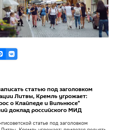
аписать статью под заголовком
ации Литвы, Кремль угрожает:
рос о Клайпеде и Вильнюсе"
ий доклад российского МИД
нтисоветской статье под заголовком
 Литвы, Кремль угрожает: придется поднять