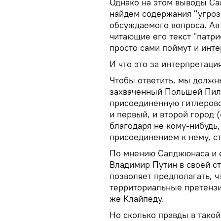
Однако на этом выводы Са
найдем содержания "угроз
обсуждаемого вопроса. Ав
читающие его текст "патр
просто сами поймут и инте
И что это за интерпретаци
Чтобы ответить, мы должны
захваченный Польшей Пилс
присоединенную гитлеровс
и первый, и второй город
благодаря не кому-нибудь,
присоединением к нему, с
По мнению Салджюнаса и е
Владимир Путин в своей ст
позволяет предполагать, ч
территориальные претензи
же Клайпеду.
Но сколько правды в такой