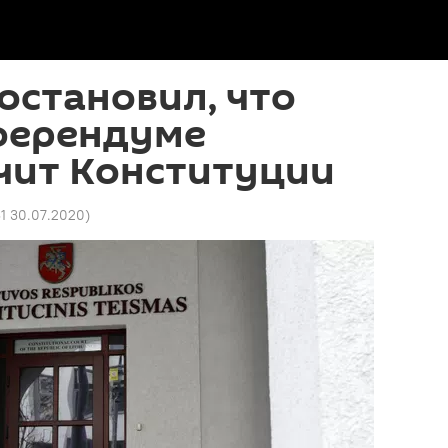
остановил, что
еферендуме
чит Конституции
31 30.07.2020
)