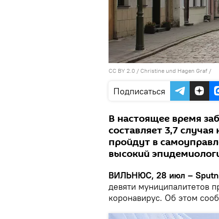
CC BY 2.0
/
Christine und Hagen Graf
/
Подписаться
В настоящее время заб
составляет 3,7 случая
пройдут в самоуправле
высокий эпидемиологи
ВИЛЬНЮС, 28 июл – Sputni
девяти муниципалитетов п
коронавирус. Об этом соо