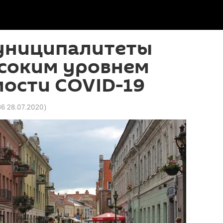
униципалитеты
ысоким уровнем
ости COVID-19
36 28.07.2020
)