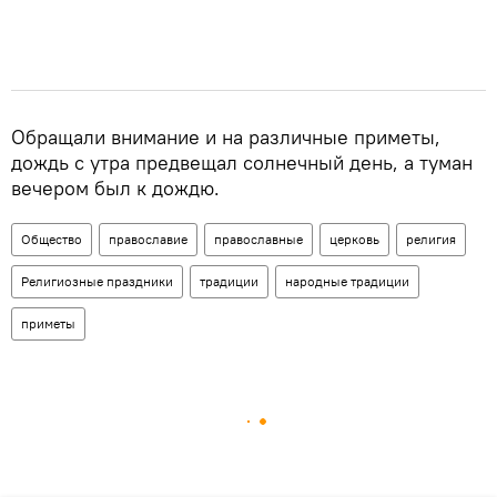
Обращали внимание и на различные приметы,
дождь с утра предвещал солнечный день, а туман
вечером был к дождю.
Общество
православие
православные
церковь
религия
Религиозные праздники
традиции
народные традиции
приметы