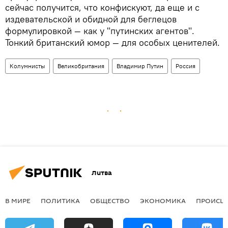
сейчас получится, что конфискуют, да еще и с
издевательской и обидной для беглецов
формулировкой — как у "путинских агентов".
Тонкий британский юмор — для особых ценителей.
Колумнисты
Великобритания
Владимир Путин
Россия
Литва
В МИРЕ
ПОЛИТИКА
ОБЩЕСТВО
ЭКОНОМИКА
ПРОИСШ