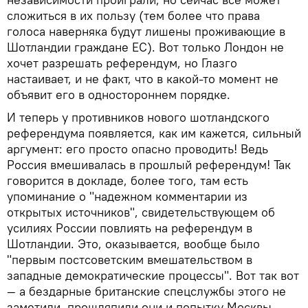
сложиться в их пользу (тем более что права
голоса наверняка будут лишены проживающие в
Шотландии граждане ЕС). Вот только Лондон не
хочет разрешать референдум, но Глазго
настаивает, и не факт, что в какой-то момент не
объявит его в одностороннем порядке.
И теперь у противников нового шотландского
референдума появляется, как им кажется, сильный
аргумент: его просто опасно проводить! Ведь
Россия вмешивалась в прошлый референдум! Так
говорится в докладе, более того, там есть
упоминание о "надежном комментарии из
открытых источников", свидетельствующем об
усилиях России повлиять на референдум в
Шотландии. Это, оказывается, вообще было
"первым постсоветским вмешательством в
западные демократические процессы". Вот так вот
— а бездарные британские спецслужбы этого не
заметили, прошляпили они и попытку Москвы