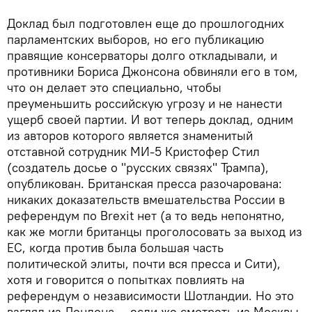
Доклад был подготовлен еще до прошлогодних
парламентских выборов, но его публикацию
правящие консерваторы долго откладывали, и
противники Бориса Джонсона обвиняли его в том,
что он делает это специально, чтобы
преуменьшить российскую угрозу и не нанести
ущерб своей партии. И вот теперь доклад, одним
из авторов которого является знаменитый
отставной сотрудник МИ-5 Кристофер Стил
(создатель досье о "русских связях" Трампа),
опубликован. Британская пресса разочарована:
никаких доказательств вмешательства России в
референдум по Brexit нет (а то ведь непонятно,
как же могли британцы проголосовать за выход из
ЕС, когда против была большая часть
политической элиты, почти вся пресса и Сити),
хотя и говорится о попытках повлиять на
референдум о независимости Шотландии. Но это
взгляд из Лондона — если же смотреть из Москвы,