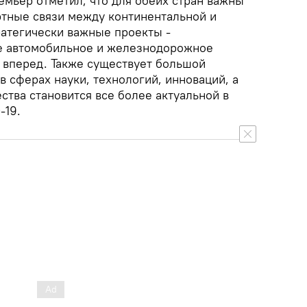
емьер отметил, что для обеих стран важны
ртные связи между континентальной и
ратегически важные проекты -
кже автомобильное и железнодорожное
 вперед. Также существует большой
в сферах науки, технологий, инноваций, а
ества становится все более актуальной в
-19.