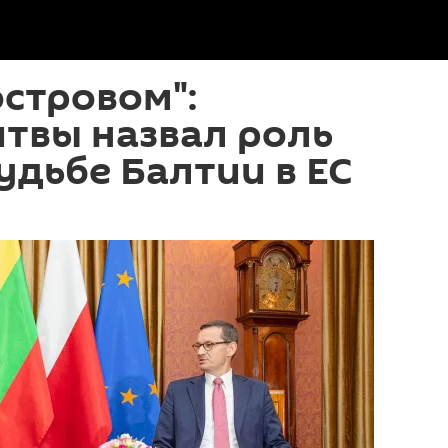
островом":
твы назвал роль
удьбе Балтии в ЕС