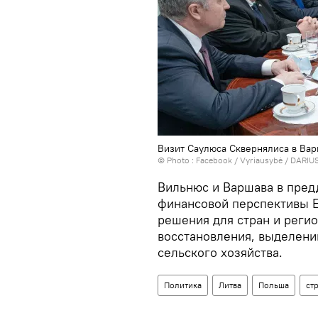
Визит Саулюса Сквернялиса в Ва
© Photo :
Facebook / Vyriausybė / DARIU
Вильнюс и Варшава в пре
финансовой перспективы Е
решения для стран и реги
восстановления, выделени
сельского хозяйства.
Политика
Литва
Польша
ст