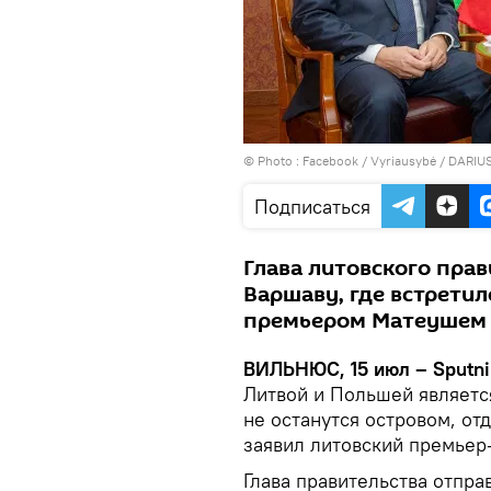
© Photo :
Facebook / Vyriausybė / DARIU
Подписаться
Глава литовского прав
Варшаву, где встрети
премьером Матеушем
ВИЛЬНЮС, 15 июл – Sputni
Литвой и Польшей является
не останутся островом, о
заявил литовский премьер
Глава правительства отпра