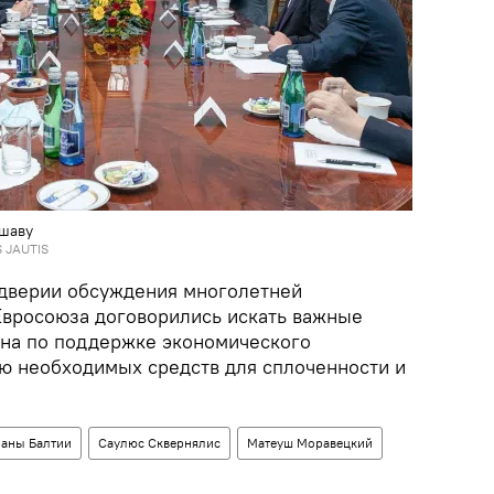
ршаву
S JAUTIS
ддверии обсуждения многолетней
вросоюза договорились искать важные
она по поддержке экономического
ю необходимых средств для сплоченности и
раны Балтии
Саулюс Сквернялис
Матеуш Моравецкий