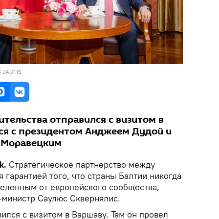
S JAUTIS
ительства отправился с визитом в
лся с президентом Анджеем Дудой и
 Моравецким
k.
Стратегическое партнерство между
 гарантией того, что страны Балтии никогда
тделенным от европейского сообщества,
-министр Саулюс Сквернялис.
вился с визитом в Варшаву. Там он провел