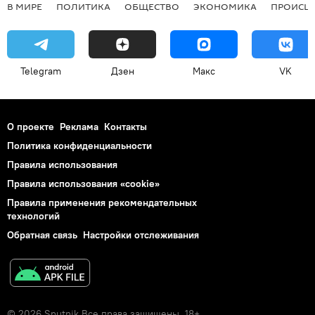
В МИРЕ
ПОЛИТИКА
ОБЩЕСТВО
ЭКОНОМИКА
ПРОИСШ
Telegram
Дзен
Макс
VK
О проекте
Реклама
Контакты
Политика конфиденциальности
Правила использования
Правила использования «cookie»
Правила применения рекомендательных
технологий
Обратная связь
Настройки отслеживания
© 2026 Sputnik Все права защищены. 18+