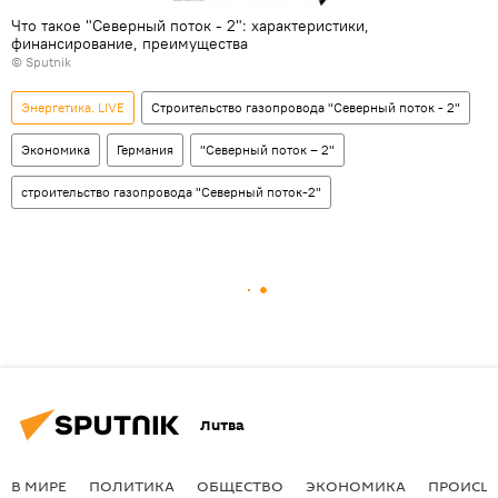
Что такое "Северный поток - 2": характеристики,
финансирование, преимущества
© Sputnik
Энергетика. LIVE
Строительство газопровода "Северный поток - 2"
Экономика
Германия
"Северный поток – 2"
строительство газопровода "Северный поток-2"
Литва
В МИРЕ
ПОЛИТИКА
ОБЩЕСТВО
ЭКОНОМИКА
ПРОИСШ