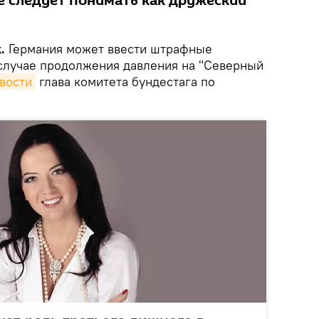
е следует понимать как дружеский
.
Германия может ввести штрафные
случае продолжения давления на "Северный
вости
глава комитета бундестага по