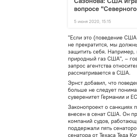
Сазонова: США игра
вопросе "Северного 
5 июня 2020, 15:15
"Если это (поведение США 
не прекратится, мы должн
защитить себя. Например
природный газ США", – го
запрос агентства относите
рассматривается в США.
Эрнст добавил, что повед
больше не следует понимат
суверенитет Германии и ЕС
Законопроект о санкциях п
внесен в сенат США. Он пр
компаний судов, работающ
поддержали пять сенаторов
сенатора от Техаса Теда Кр