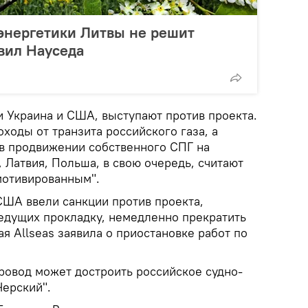
энергетики Литвы не решит
вил Науседа
ти Украина и США, выступают против проекта.
оходы от транзита российского газа, а
в продвижении собственного СПГ на
 Латвия, Польша, в свою очередь, считают
мотивированным".
США ввели санкции против проекта,
ведущих прокладку, немедленно прекратить
я Allseas заявила о приостановке работ по
провод может достроить российское судно-
Черский".