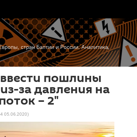
вропы, стран Балтии и России. Аналитика,
 ввести пошлины
 из-за давления на
поток – 2"
54 05.06.2020
)