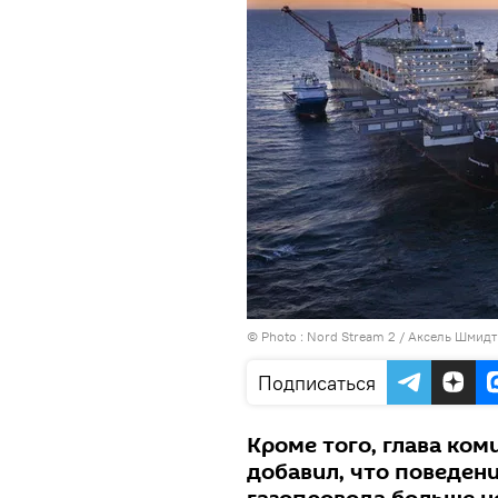
© Photo :
Nord Stream 2 / Aксель Шмидт
Подписаться
Кроме того, глава ком
добавил, что поведен