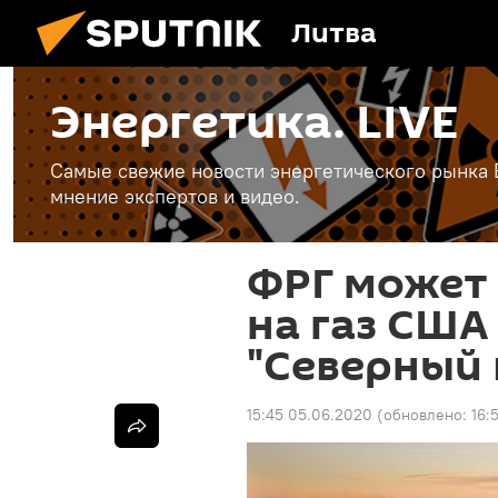
Литва
Энергетика. LIVE
Самые свежие новости энергетического рынка Е
мнение экспертов и видео.
ФРГ может
на газ США
"Северный 
15:45 05.06.2020
(обновлено:
16: