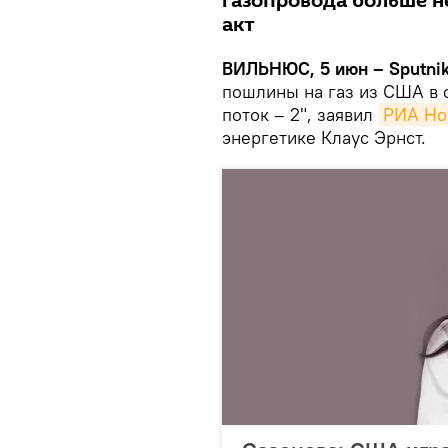
газопровода больше н
акт
ВИЛЬНЮС, 5 июн – Sputnik
пошлины на газ из США в 
поток – 2", заявил
РИА Но
энергетике Клаус Эрнст.