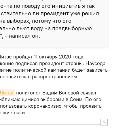
ента по поводу его инициатив я так
йствительно ли президент уже решил
на выборах, потому что его
ельно льют воду на предвыборную
, - написал он.
тве пройдут 11 октября 2020 года.
ение подписал президент страны. Науседа
витие политической кампании будет зависеть
я справиться с распространением
 Литва
политолог Вадим Воловой связал
риближающимися выборами в Сейм. По его
спользовать коронакризис, чтобы проявить
еские очки.