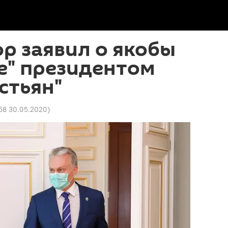
р заявил о якобы
е" президентом
стьян"
58 30.05.2020
)