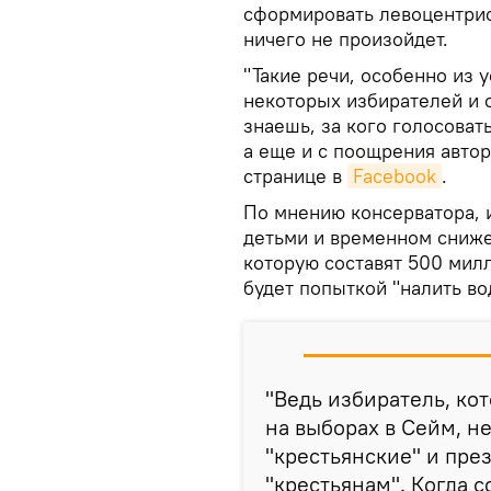
сформировать левоцентри
ничего не произойдет.
"Такие речи, особенно из 
некоторых избирателей и о
знаешь, за кого голосоват
а еще и с поощрения автор
странице в
Facebook
.
По мнению консерватора, 
детьми и временном сниже
которую составят 500 милл
будет попыткой "налить в
"Ведь избиратель, ко
на выборах в Сейм, н
"крестьянские" и пре
"крестьянам". Когда 