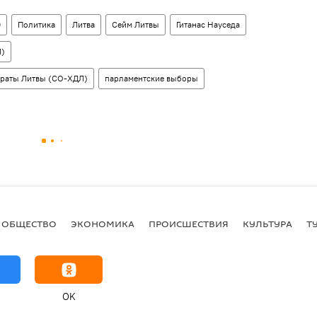
0
Политика
Литва
Сейм Литвы
Гитанас Науседа
Л)
краты Литвы (СО-ХДЛ)
парламентские выборы
ОБЩЕСТВО
ЭКОНОМИКА
ПРОИСШЕСТВИЯ
КУЛЬТУРА
Т
OK