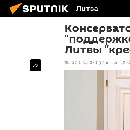
Литва
Консервато
"поддержк
Литвы "кре
18:25 30.05.2020
(обновлено:
20: