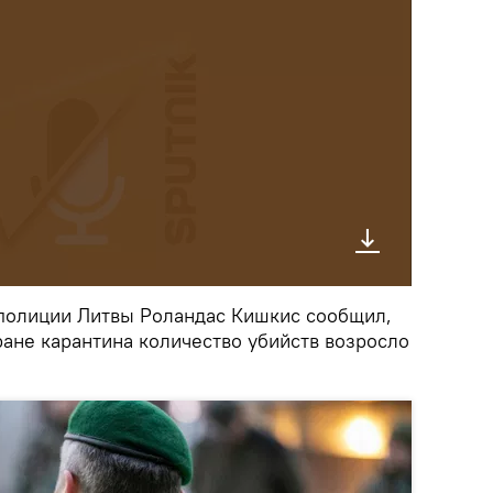
полиции Литвы Роландас Кишкис сообщил,
ране карантина количество убийств возросло