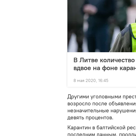
В Литве количество
вдвое на фоне кара
8 мая 2020, 16:45
Другими уголовными прест
возросло после объявления
незначительные нарушения
девять процентов.
Карантин в балтийской рес
последним данным, продлит