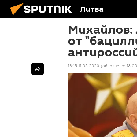
Литва
Михайлов: 
от "бацилл
антиросси
16:15 11.05.2020
(обновлено:
13:0