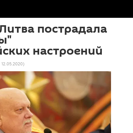
Литва пострадала
ы"
йских настроений
0 12.05.2020
)