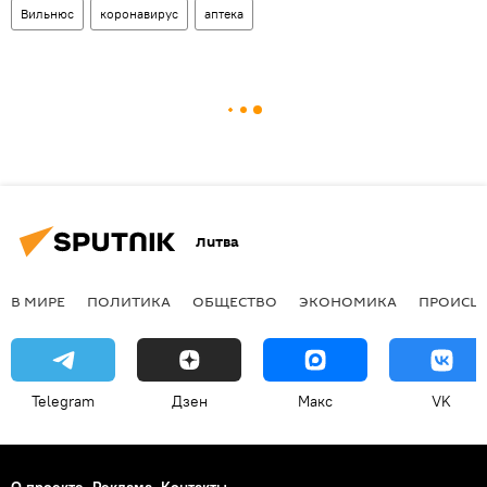
Вильнюс
коронавирус
аптека
Литва
В МИРЕ
ПОЛИТИКА
ОБЩЕСТВО
ЭКОНОМИКА
ПРОИСШ
Telegram
Дзен
Макс
VK