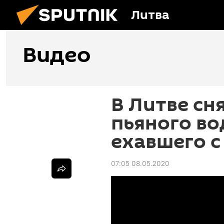
Литва
Видео
В Литве сн
пьяного во
ехавшего с
07:05 08.05.2020