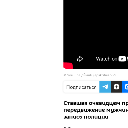
©
YouTube / Šiaulių apskrities VPK
Подписаться
Ставшая очевидцем п
передвижение мужчины
запись полиции