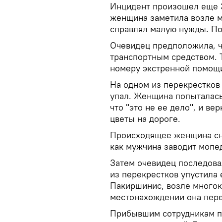
Инцидент произошел еще 3
женщина заметила возле м
справлял малую нужды. По 
Очевидец предположила, ч
транспортным средством. 
номеру экстренной помощи
На одном из перекрестков
упал. Женщина попыталась 
что "это не ее дело", и ве
цветы на дороге.
Происходящее женщина сни
как мужчина заводит мопед
Затем очевидец последова
из перекрестков упустила 
Пакиршинис, возле многок
местонахождении она пер
Прибывшим сотрудникам по