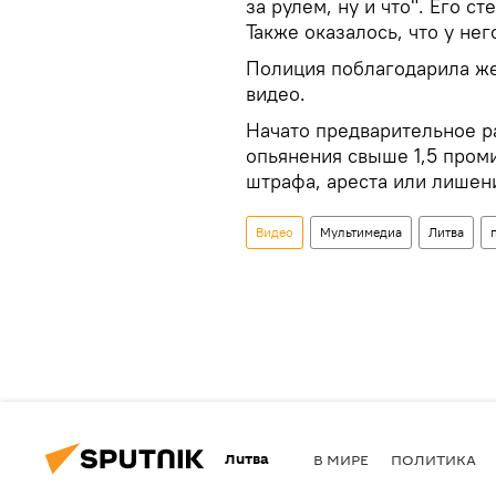
за рулем, ну и что". Его с
Также оказалось, что у нег
Полиция поблагодарила же
видео.
Начато предварительное р
опьянения свыше 1,5 пром
штрафа, ареста или лишени
Видео
Мультимедиа
Литва
Литва
В МИРЕ
ПОЛИТИКА