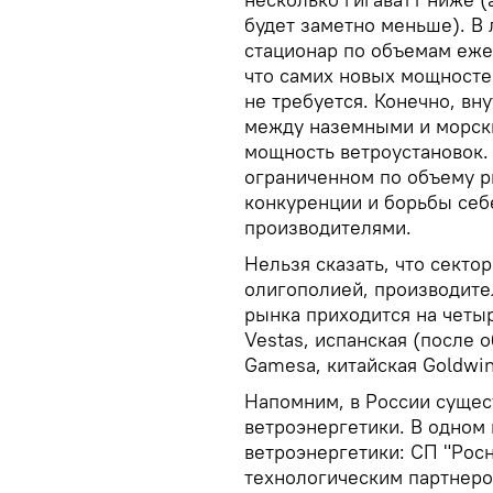
будет заметно меньше). В
стационар по объемам еже
что самих новых мощностей
не требуется. Конечно, вн
между наземными и морски
мощность ветроустановок. 
ограниченном по объему р
конкуренции и борьбы се
производителями.
Нельзя сказать, что секто
олигополией, производите
рынка приходится на четыр
Vestas, испанская (после 
Gamesa, китайская Goldwin
Напомним, в России сущес
ветроэнергетики. В одном
ветроэнергетики: СП "Рос
технологическим партнером