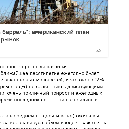
а баррель": американский план
 рынок
осрочные прогнозы развития
В ближайшее десятилетие ежегодно будет
гигаватт новых мощностей, и это около 12%
ервые годы) по сравнению с действующими
ати, очень приличный прирост и ежегодных
фрами последних лет — они находились в
ак и в среднем по десятилетке) ожидался
 из-за коронавируса объем вводов окажется на
(а по пессимистичным прогнозам — вводов