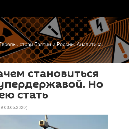
вропы, стран Балтии и России. Аналитика,
ачем становиться
упердержавой. Но
ею стать
39 03.05.2020
)