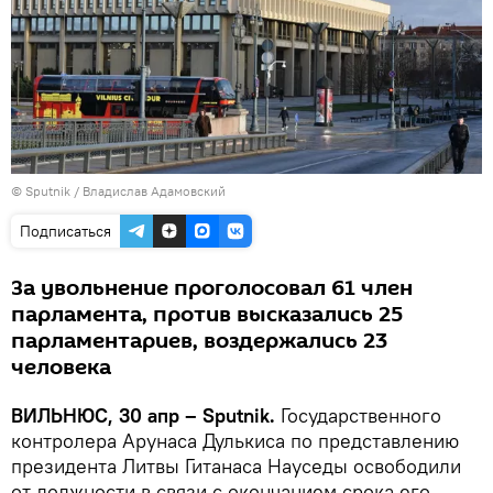
© Sputnik / Владислав Адамовский
Подписаться
За увольнение проголосовал 61 член
парламента, против высказались 25
парламентариев, воздержались 23
человека
ВИЛЬНЮС, 30 апр – Sputnik.
Государственного
контролера Арунаса Дулькиса по представлению
президента Литвы Гитанаса Науседы освободили
от должности в связи с окончанием срока его