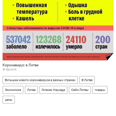
Коронавирус в Литве
© Sputnik
Вспышка нового коронавируса в разных странах
В Литве
Экономика
Литва
Гитанас Науседа
Сейм Литвы
товары
цены