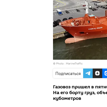
© Photo :
MarineTraffic
Подписаться
Газовоз пришел в пятн
На его борту груз, об
кубометров