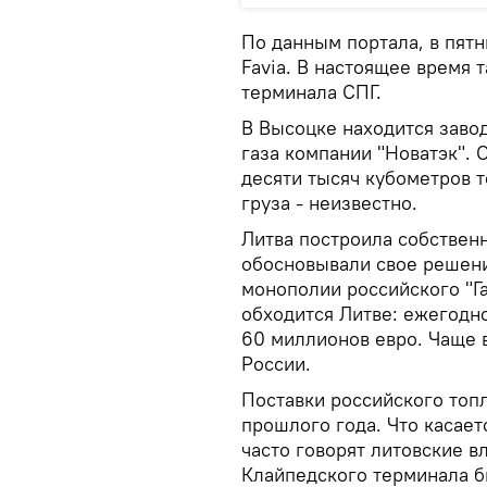
По данным портала, в пятн
Favia. В настоящее время 
терминала СПГ.
В Высоцке находится заво
газа компании "Новатэк". 
десяти тысяч кубометров т
груза - неизвестно.
Литва построила собственн
обосновывали свое решени
монополии российского "Г
обходится Литве: ежегодно
60 миллионов евро. Чаще 
России.
Поставки российского топл
прошлого года. Что касает
часто говорят литовские в
Клайпедского терминала б