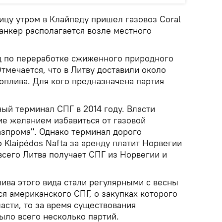
ицу утром в Клайпеду пришел газовоз Coral
танкер располагается возле местного
д по переработке сжиженного природного
Отмечается, что в Литву доставили около
оплива. Для кого предназначена партия
ый терминал СПГ в 2014 году. Власти
е желанием избавиться от газовой
азпрома". Однако терминал дорого
 Klaipėdos Nafta за аренду платит Норвегии
всего Литва получает СПГ из Норвегии и
ива этого вида стали регулярными с весны
ся американского СПГ, о закупках которого
ласти, то за время существования
ыло всего несколько партий.