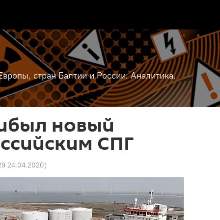
вропы, стран Балтии и России. Аналитика,
рибыл новый
оссийским СПГ
29 24.04.2020
)