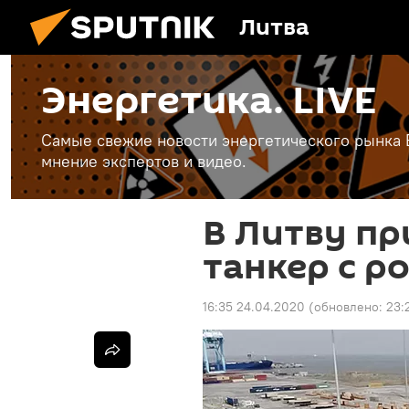
Литва
Энергетика. LIVE
Самые свежие новости энергетического рынка Е
мнение экспертов и видео.
В Литву п
танкер с р
16:35 24.04.2020
(обновлено:
23: