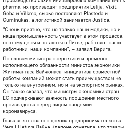
Производство бахил инициировала компания B-link
pharma, их производят предприятия Lelija, Vixit,
Geba и Vilkma, сырье поставляют Plasteda и
Guminukas, а логистикой занимается Justida.
"Очень приятно, что не только наши медики, но и
наша промышленность участвует в этом процессе,
поэтому деньги остаются в Литве, работают наши
работники, наши компании", – заявил Верига.
По словам министра энергетики и временно
исполняющего обязанности министра экономики
Жигимантаса Вайчюнаса, инициатива совместной
работы компаний может стать преимуществом не
только на внутреннем, но и на экспортном рынках.
Он также сказал, что министры экономики стран
ЕС подчеркивают важность поощрения местного
производства перед лицом пандемии
коронавируса.
Глава агентства поощрения предпринимательства
Versli Lietuva Дайна Клепоне отметила, что товары