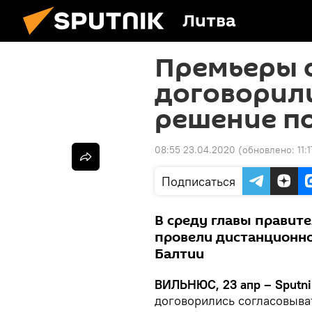
Литва
Премьеры 
договорили
решение п
08:55 23.04.2020
(обновлено:
11:
Подписаться
В среду главы правит
провели дистанционно
Балтии
ВИЛЬНЮС, 23 апр – Sputni
договорились согласовыва