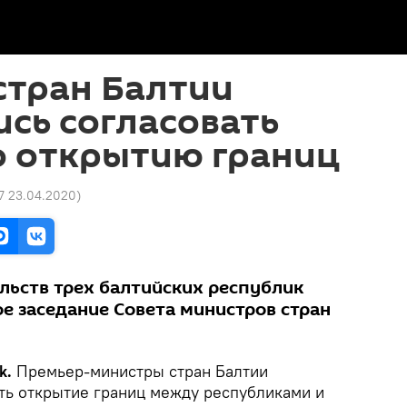
стран Балтии
сь согласовать
о открытию границ
17 23.04.2020
)
ельств трех балтийских республик
е заседание Совета министров стран
k.
Премьер-министры стран Балтии
ть открытие границ между республиками и