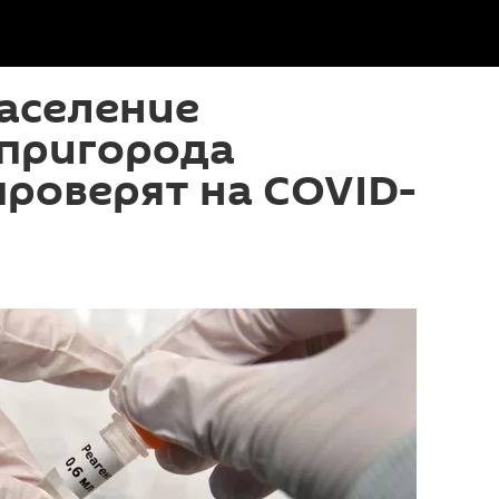
аселение
 пригорода
роверят на COVID-