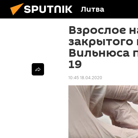
Литва
Взрослое н
закрытого
Вильнюса п
19
10:45 18.04.2020