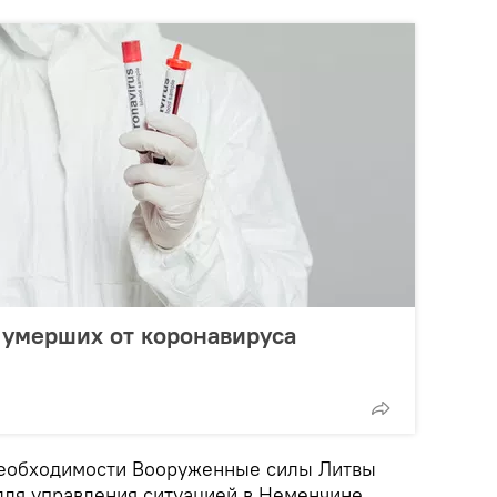
 умерших от коронавируса
необходимости Вооруженные силы Литвы
для управления ситуацией в Неменчине.