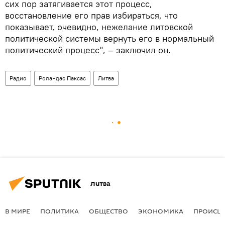
сих пор затягивается этот процесс,
восстановление его прав избираться, что
показывает, очевидно, нежелание литовской
политической системы вернуть его в нормальный
политический процесс", – заключил он.
Радио
Роландас Паксас
Литва
Литва
В МИРЕ
ПОЛИТИКА
ОБЩЕСТВО
ЭКОНОМИКА
ПРОИСШ