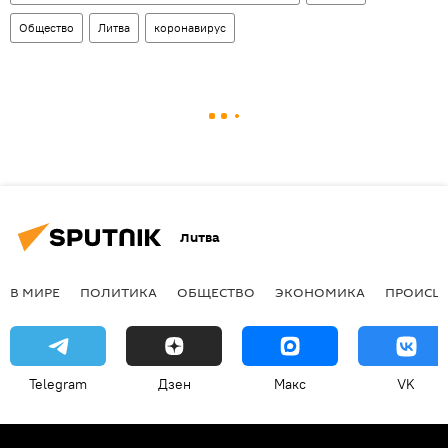
Общество
Литва
коронавирус
Литва
В МИРЕ
ПОЛИТИКА
ОБЩЕСТВО
ЭКОНОМИКА
ПРОИСШ
Telegram
Дзен
Макс
VK