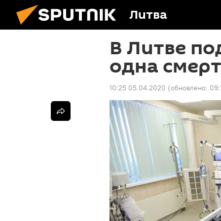
Литва
В Литве по
одна смерт
10:25 05.04.2020
(обновлено:
09: