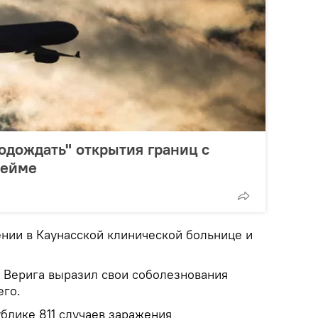
одождать" открытия границ с
Сейме
ении в Каунасской клинической больнице и
 Верига выразил свои соболезнования
его.
блике 811 случаев заражения