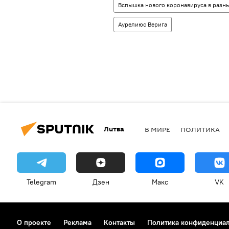
Вспышка нового коронавируса в разны
Аурелиюс Верига
Литва
В МИРЕ
ПОЛИТИКА
Telegram
Дзен
Макс
VK
О проекте
Реклама
Контакты
Политика конфиденциа