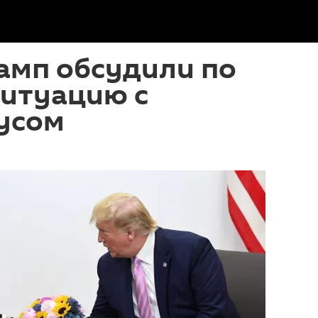
амп обсудили по
ситуацию с
усом