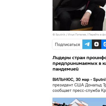
© Sputnik / Илья Питалев
/
Перейти в фо
Подписаться
Лидеры стран проинфо
предпринимаемых в ка
пандемией
ВИЛЬНЮС, 30 мар - Sputni
президент США Дональд Тр
сообщает пресс-служба К