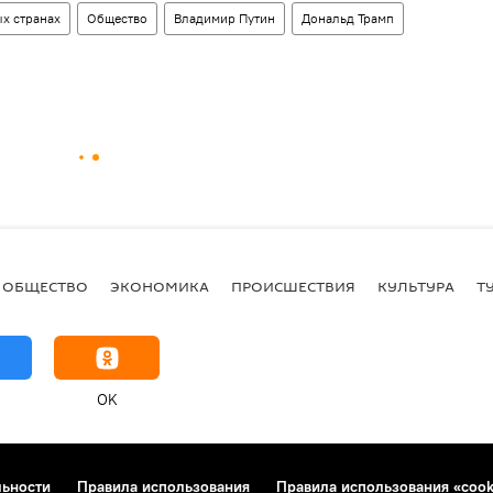
х странах
Общество
Владимир Путин
Дональд Трамп
ОБЩЕСТВО
ЭКОНОМИКА
ПРОИСШЕСТВИЯ
КУЛЬТУРА
Т
OK
льности
Правила использования
Правила использования «cook