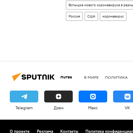
Вспышка нового коронавируса в разны
Россия
США
коронавирус
Литва
В МИРЕ
ПОЛИТИКА
Telegram
Дзен
Макс
VK
О проекте
Реклама
Контакты
Политика конфиденциа