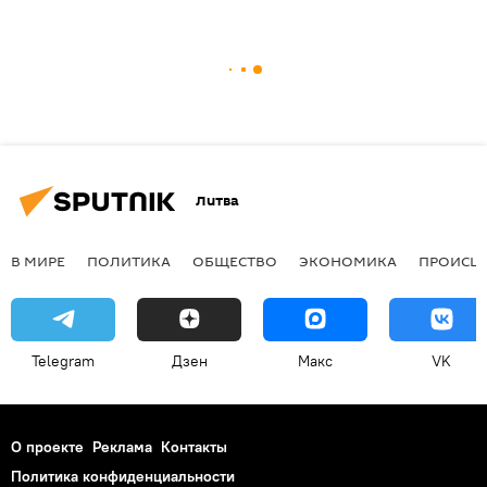
Литва
В МИРЕ
ПОЛИТИКА
ОБЩЕСТВО
ЭКОНОМИКА
ПРОИСШ
Telegram
Дзен
Макс
VK
О проекте
Реклама
Контакты
Политика конфиденциальности