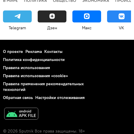
В МИРЕ
ПОЛИТИКА
ОБЩЕСТВО
ЭКОНОМИКА
ПРОИСШ
Telegram
Дзен
Макс
VK
О проекте
Реклама
Контакты
Политика конфиденциальности
Правила использования
Правила использования «cookie»
Правила применения рекомендательных
технологий
Обратная связь
Настройки отслеживания
© 2026 Sputnik Все права защищены. 18+