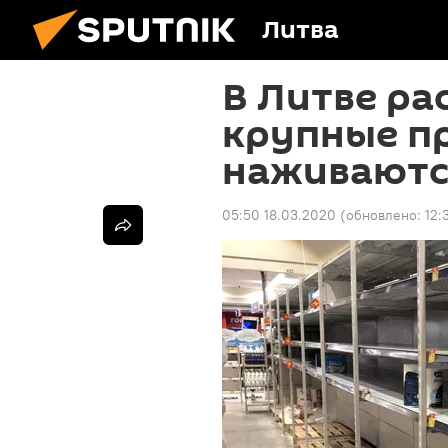
Литва
В Литве ра
крупные п
наживаютс
05:50 18.03.2020
(обновлено:
12: