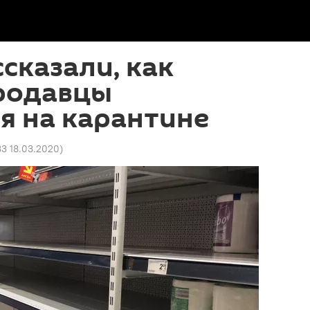
ссказали, как
родавцы
я на карантине
33 18.03.2020
)