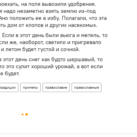
оехать, на поля вывозили удобрения.
я надо незаметно взять землю из-под
йно положить ее в избу. Полагали, что эта
ть дом от клопов и других насекомых.
Если в этот день были вьюга и метель, то
сли же, наоборот, светило и пригревало
 и летом будет густой и сочной.
в этот день снег как будто шершавый, то
то это сулит хороший урожай, а вот если
е будет.
традиции
приметы
православие
православные