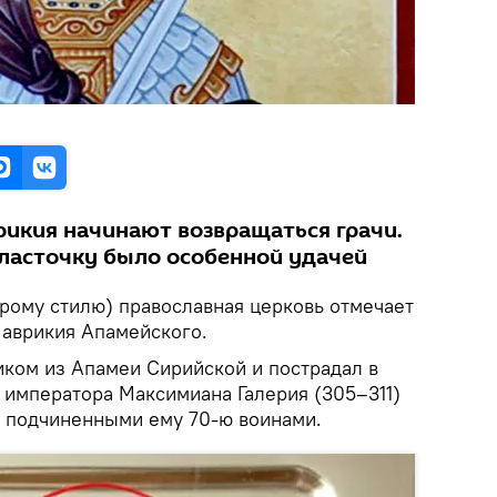
рикия начинают возвращаться грачи.
 ласточку было особенной удачей
арому стилю) православная церковь отмечает
Маврикия Апамейского.
иком из Апамеи Сирийской и по­стра­дал в
 императора Максимиана Галерия (305–311)
 подчиненными ему 70-ю воинами.