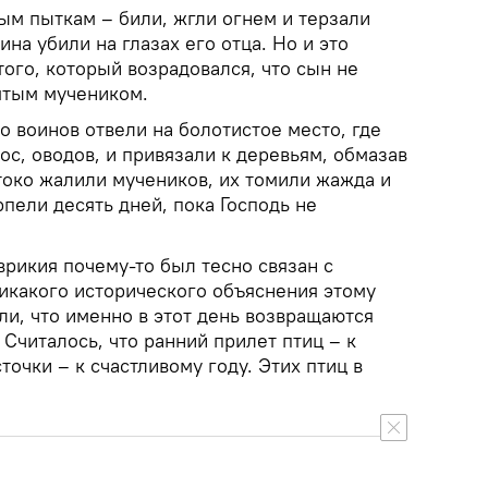
ым пыткам – били, жгли огнем и терзали
а убили на глазах его отца. Но и это
ого, который возрадовался, что сын не
вятым мучеником.
о воинов отвели на болотистое место, где
ос, оводов, и привязали к деревьям, обмазав
око жалили мучеников, их томили жажда и
рпели десять дней, пока Господь не
рикия почему-то был тесно связан с
никакого исторического объяснения этому
или, что именно в этот день возвращаются
 Считалось, что ранний прилет птиц – к
точки – к счастливому году. Этих птиц в