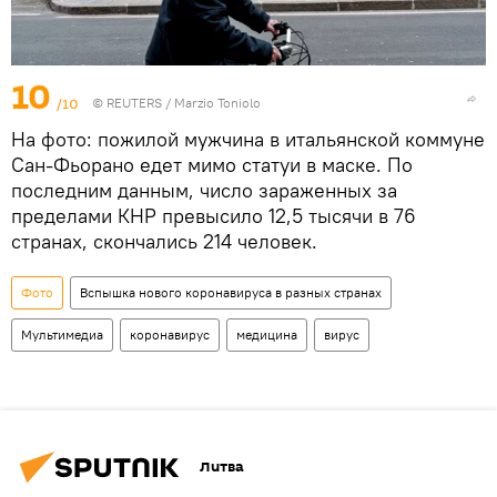
10
/10
©
REUTERS
/ Marzio Toniolo
На фото: пожилой мужчина в итальянской коммуне
Сан-Фьорано едет мимо статуи в маске. По
последним данным, число зараженных за
пределами КНР превысило 12,5 тысячи в 76
странах, скончались 214 человек.
Фото
Вспышка нового коронавируса в разных странах
Мультимедиа
коронавирус
медицина
вирус
Литва