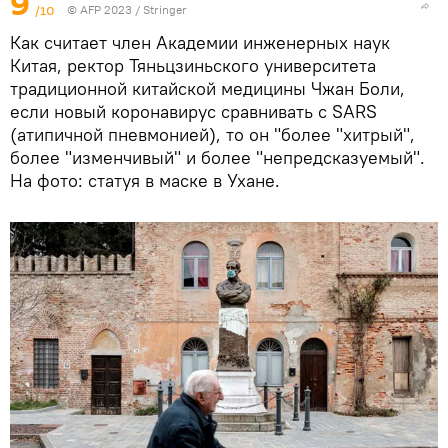
9
/10
© AFP 2023 / Stringer
Как считает член Академии инженерных наук
Китая, ректор Тяньцзиньского университета
традиционной китайской медицины Чжан Боли,
если новый коронавирус сравнивать с SARS
(атипичной пневмонией), то он "более "хитрый",
более "изменчивый" и более "непредсказуемый".
На фото: статуя в маске в Ухане.