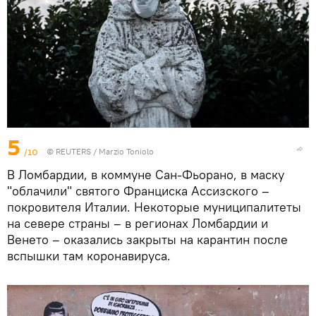
5
/10
©
REUTERS
/ Marzio Toniolo
В Ломбардии, в коммуне Сан-Фьорано, в маску
"облачили" святого Франциска Ассизского –
покровителя Италии. Некоторые муниципалитеты
на севере страны – в регионах Ломбардии и
Венето – оказались закрыты на карантин после
вспышки там коронавируса.