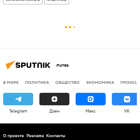
Литва
В МИРЕ
ПОЛИТИКА
ОБЩЕСТВО
ЭКОНОМИКА
ПРОИСШ
Telegram
Дзен
Макс
VK
О проекте
Реклама
Контакты