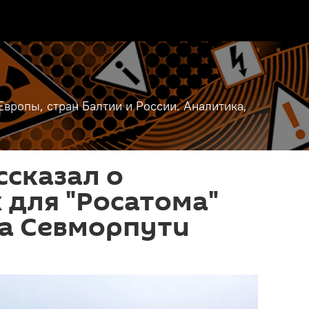
вропы, стран Балтии и России. Аналитика,
ссказал о
 для "Росатома"
на Севморпути