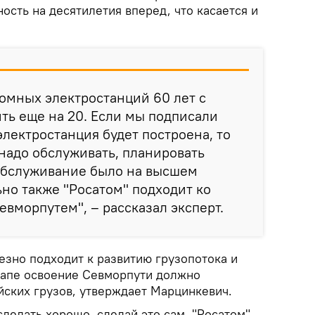
ость на десятилетия вперед, что касается и
омных электростанций 60 лет с
ть еще на 20. Если мы подписали
электростанция будет построена, то
надо обслуживать, планировать
 обслуживание было на высшем
но также "Росатом" подходит ко
Севморпутем", – рассказал эксперт.
езно подходит к развитию грузопотока и
этапе освоение Севморпути должно
йских грузов, утверждает Марцинкевич.
сделать хорошо, сделай это сам. "Росатом"