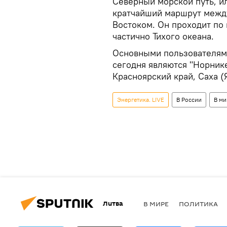
Северный морской путь, и
кратчайший маршрут между
Востоком. Он проходит по
частично Тихого океана.
Основными пользователями
сегодня являются "Норнике
Красноярский край, Саха (Я
Энергетика. LIVE
В России
В ми
Литва
В МИРЕ
ПОЛИТИКА