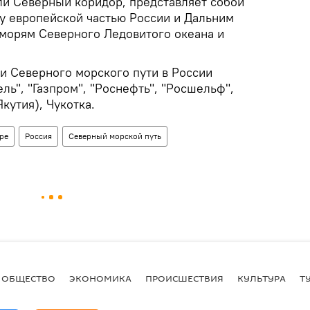
ли Северный коридор, представляет собой
 европейской частью России и Дальним
 морям Северного Ледовитого океана и
 Северного морского пути в России
ль", "Газпром", "Роснефть", "Росшельф",
кутия), Чукотка.
ре
Россия
Северный морской путь
ОБЩЕСТВО
ЭКОНОМИКА
ПРОИСШЕСТВИЯ
КУЛЬТУРА
Т