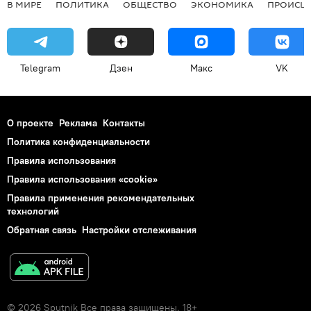
В МИРЕ
ПОЛИТИКА
ОБЩЕСТВО
ЭКОНОМИКА
ПРОИСШ
Telegram
Дзен
Макс
VK
О проекте
Реклама
Контакты
Политика конфиденциальности
Правила использования
Правила использования «cookie»
Правила применения рекомендательных
технологий
Обратная связь
Настройки отслеживания
© 2026 Sputnik Все права защищены. 18+