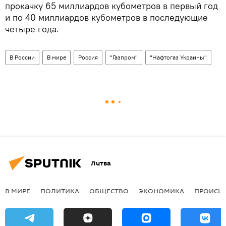
прокачку 65 миллиардов кубометров в первый год
и по 40 миллиардов кубометров в последующие
четыре года.
В России
В мире
Россия
"Газпром"
"Нафтогаз Украины"
Литва
В МИРЕ
ПОЛИТИКА
ОБЩЕСТВО
ЭКОНОМИКА
ПРОИСШ