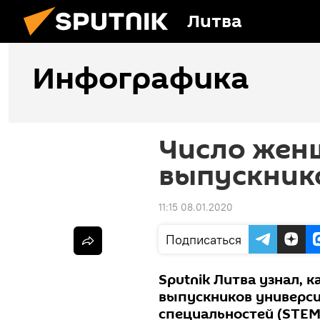
Литва
Инфографика
Число жен
выпускнико
11:15 08.01.2020
Подписаться
Sputnik Литва узнал, 
выпускников универси
специальностей (STEM -