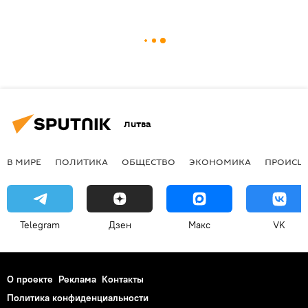
Литва
В МИРЕ
ПОЛИТИКА
ОБЩЕСТВО
ЭКОНОМИКА
ПРОИСШ
Telegram
Дзен
Макс
VK
О проекте
Реклама
Контакты
Политика конфиденциальности