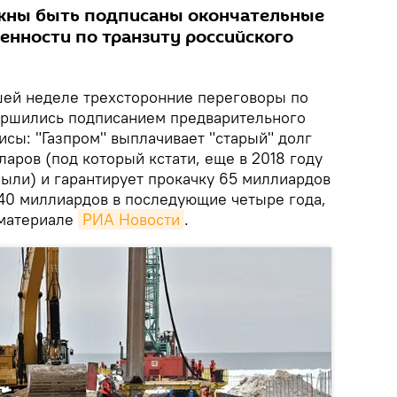
жны быть подписаны окончательные
нности по транзиту российского
ей неделе трехсторонние переговоры по
ершились подписанием предварительного
сы: "Газпром" выплачивает "старый" долг
ларов (под который кстати, еще в 2018 году
были) и гарантирует прокачку 65 миллиардов
 40 миллиардов в последующие четыре года,
 материале
РИА Новости
.