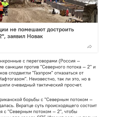
ции не помешают достроить
2", заявил Новак
инхронные с переговорами (Россия —
е санкции против "Северного потока — 2" и
ов сподвигли "Газпром" отказаться от
афтогазом". Неизвестно, так ли это, но в
или очевидный тактический просчет.
ериканской борьбы с "Северным потоком —
далась. Вкратце суть происходящего состоит
 с "Северным потоком — 2", чтобы