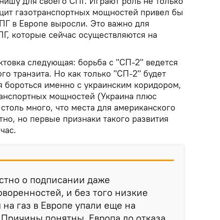
нишу для своего СПГ. Играют роль не только
цит газотранспортных мощностей привел бы
СПГ в Европе выросли. Это важно для
ПГ, которые сейчас осуществляются на
ктовка следующая: борьба с "СП-2" ведется
го транзита. Но как только "СП-2" будет
я бороться именно с украинским коридором,
ранспортных мощностей (Украина плюс
столь много, что места для американского
но, но первые признаки такого развития
час.
естно о подписании даже
воренностей, и без того низкие
 на газ в Европе упали еще на
 Причины понятны. Европа до отказа