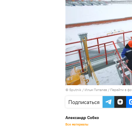
© Sputnik / Илья Питалев
/
Перейти в фо
Подписаться
Александр Собко
Все материалы