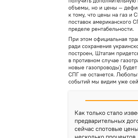
получить дополнительную 
объемы, но и цены — дефи
к тому, что цены на газ и 
поставок американского С
пределе рентабельности.
При этом официальная тра
ради сохранения украинско
построен, Штатам придетс
в противном случае газот
новые газопроводы) будет 
СПГ не останется. Любопыт
событий мы видим уже сей
Как только стало изв
предварительных дого
сейчас спотовые цены
несколько процентов.