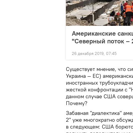
Американские санк
"Северный поток – 
26 декабря 2019, 07:45
Существует мнение, что с
Украина — ЕС) американски
иностранных трубоукладчик
жесткой конфронтации с "Н
данном случае США соверш
Почему?
Забавная "диалектика" ам
2" уже многократно обсуж
в следующем: США борются