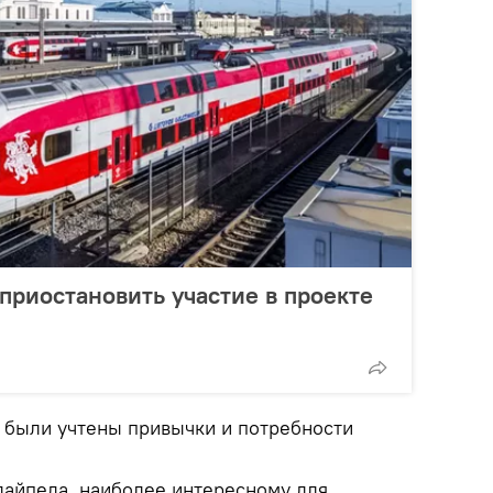
риостановить участие в проекте
 были учтены привычки и потребности
айпеда, наиболее интересному для