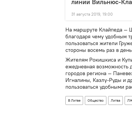
линии Вильнюс-Кла
31 августа 2019, 19:00
На маршруте Клайпеда — Ш
благодаря чему удобным 
пользоваться жители Груже
стороны восемь раз в день
Жителям Рокишкиса и Купи
ежедневная возможность д
городов региона — Паневе
Игналины, Казлу-Руды и д
пользоваться удобными ра
В Литве
Общество
Литва
Л