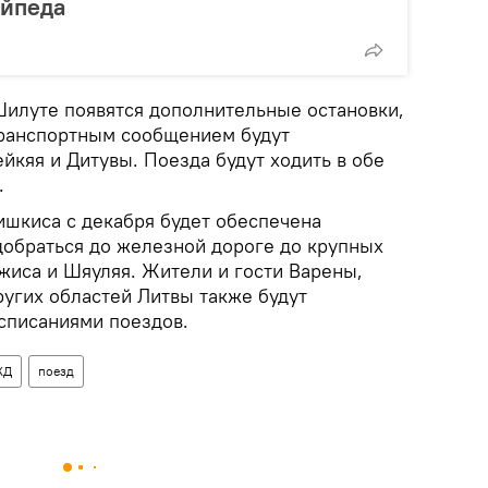
йпеда
илуте появятся дополнительные остановки,
транспортным сообщением будут
йкяя и Дитувы. Поезда будут ходить в обе
.
шкиса с декабря будет обеспечена
обраться до железной дороге до крупных
жиса и Шяуляя. Жители и гости Варены,
ругих областей Литвы также будут
списаниями поездов.
ЖД
поезд