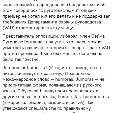
соревнований по преодолению бездорожья, и об
этом говорилось "с ругательствами", однако
премьер не хотел ничего делать и не поддерживал
требования Департамента охраны руководства
(VAD) отремонтировать эту улицу.
Представитель оппозиции, либерал, член Сейма
Эугениюс Гентвилас пошутил, что здесь можно
усмотреть различные теории заговора — даже VAD
против премьера. Было бы смешно, если бы не
было так грустно.
Jumoras ar humoras? (И то, и то — юмор, но по-
литовски пишут по-разному.) Правильное
международное слово — humoras. Jumoras — не
приоритетная форма, появившаяся из русского
языка. С буковой h пишутся и произносятся и
другие слова: humoreska, humoristas, humoristinis
(юмореска, юморист, юмористический). Так
утверждают специалисты по правильному