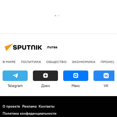
Литва
В МИРЕ
ПОЛИТИКА
ОБЩЕСТВО
ЭКОНОМИКА
ПРОИСШ
Telegram
Дзен
Макс
VK
О проекте
Реклама
Контакты
Политика конфиденциальности