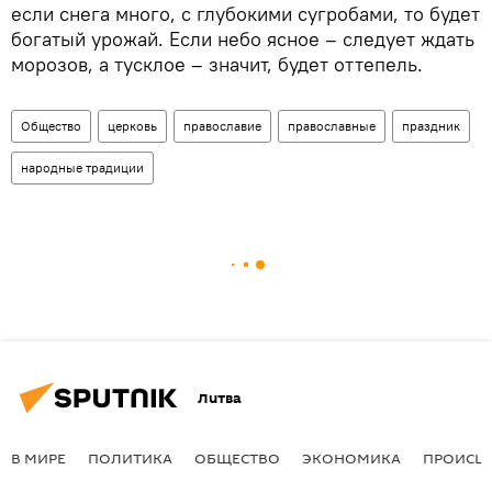
если снега много, с глубокими сугробами, то будет
богатый урожай. Если небо ясное – следует ждать
морозов, а тусклое – значит, будет оттепель.
Общество
церковь
православие
православные
праздник
народные традиции
Литва
В МИРЕ
ПОЛИТИКА
ОБЩЕСТВО
ЭКОНОМИКА
ПРОИСШ