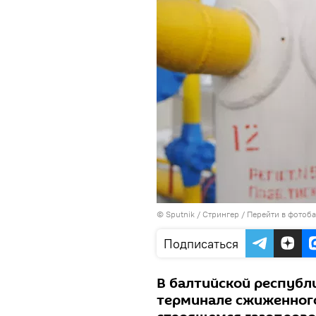
© Sputnik / Стрингер
/
Перейти в фотоб
Подписаться
В балтийской респуб
терминале сжиженного