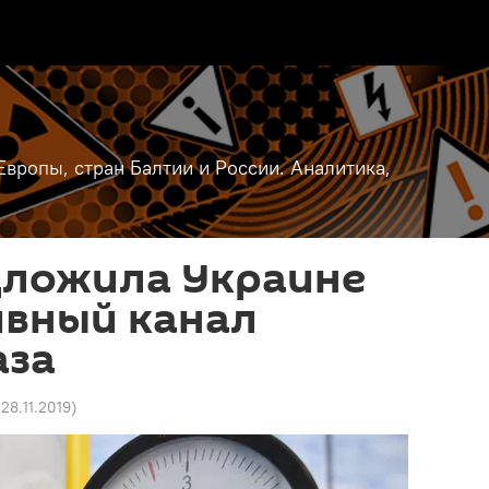
вропы, стран Балтии и России. Аналитика,
дложила Украине
ивный канал
аза
 28.11.2019
)