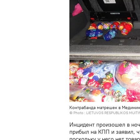
Контрабанда матрешек в Медининк
© Photo :
LIETUVOS RESPUBLIKOS MUITI
Инцидент произошел в ноч
прибыл на КПП и заявил, ч
поскольку у него нет това