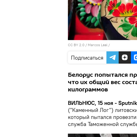
CC BY 2.0
/
Marcos Leal
/
Подписаться
Белорус попытался пр
что их общий вес сост
килограммов
ВИЛЬНЮС, 15 ноя - Sputnik
("Каменный Лог") литовск
который пытался провезти
служба Таможенной служб