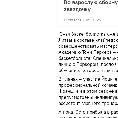
Во взрослую сборн
звездочку
17 октября 2019, 17:25
Юная баскетболистка уже 
Литвы в составе клайпедс
совершенствовать мастерст
Академию Тони Паркера – 
баскетболиста. Специально
лично с Паркером, после 
обучение, которое начинае
В планах – участие Йоцит
профессиональной команд
Франции и в этом сезоне в
предусмотрены индивидуал
ассистент главного трене
А пока Юсте прибыла в ра
недавно впервые пригласи