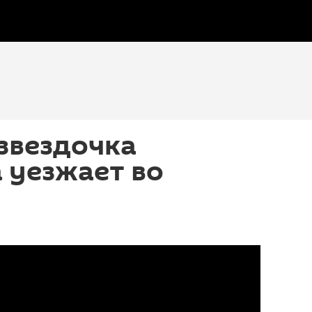
звездочка
 уезжает во