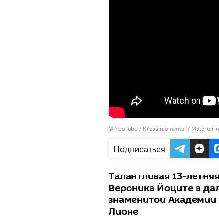
©
YouTube / Krepšinio namai
/ Moterų rin
Подписаться
Талантливая 13-летня
Вероника Йоците в да
знаменитой Академии 
Лионе