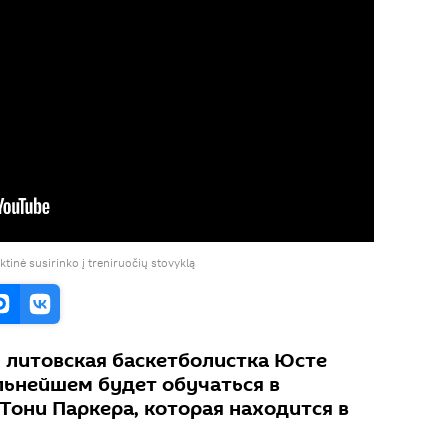
ktinė susirinko į treniruočių stovyklą
я литовская баскетболистка Юсте
льнейшем будет обучаться в
Тони Паркера, которая находится в