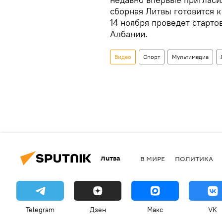
сборная Литвы готовится 
14 ноября проведет старт
Албании.
Видео
Спорт
Мультимедиа
Литва
В МИРЕ
ПОЛИТИКА
Telegram
Дзен
Макс
VK