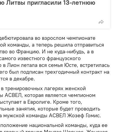
ую Литвы пригласили 13-летнюю
дебютировала во взрослом чемпионате
кой команды, а теперь решила отправиться
во во Францию. И не куда-нибудь, а в
самого известного французского
 в Лион летала вся семья Юсте, встретилась
чего был подписан трехгодичный контракт на
тся в декабре.
е в тренировочных лагерях женской
ы АСВЕЛ, которая является чемпионом
ыступает в Евролиге. Кроме того,
ьные занятия, которые будет проводить
ра мужской команды АСВЕЛ Жозеф Гомис.
сположение национальной команды, куда ее
л главный тренер Мантас Шернюс. Женская