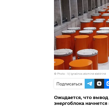
© Photo :
VĮ Ignalinos atominė elektrinė
Подписаться
Ожидается, что вывод
энергоблока начнется в