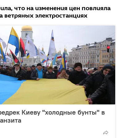
тила, что на изменения цен повлияла
а ветряных электростанциях
редрек Киеву "холодные бунты" в
ранзита