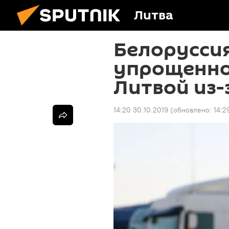
Литва
Белорусси
упрощенно
Литвой из-
14:20 30.10.2019
(обновлено:
14:2