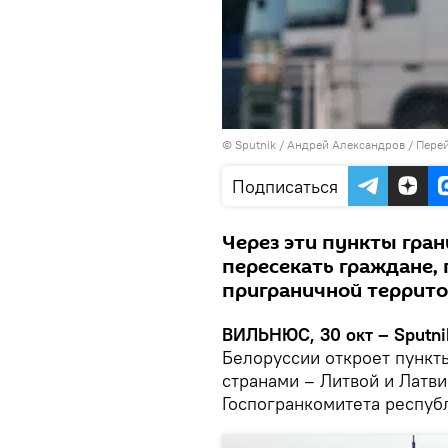
© Sputnik / Андрей Александров
/
Перей
Подписаться
Через эти пункты гра
пересекать граждане,
приграничной террит
ВИЛЬНЮС, 30 окт – Sputni
Белоруссии откроет пункт
странами – Литвой и Латв
Госпогранкомитета респуб