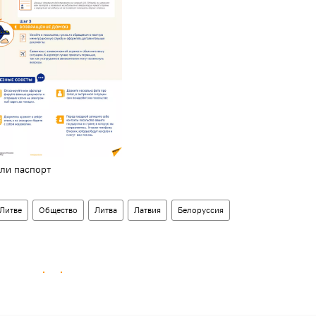
али паспорт
 Литве
Общество
Литва
Латвия
Белоруссия