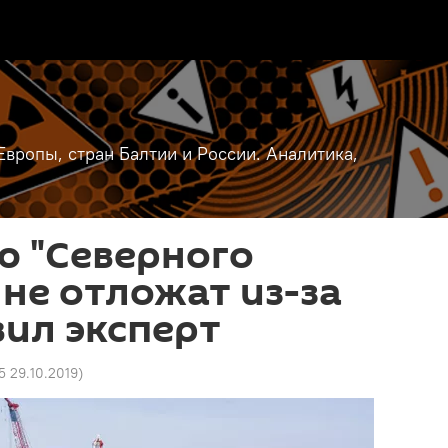
вропы, стран Балтии и России. Аналитика,
ю "Северного
 не отложат из-за
вил эксперт
5 29.10.2019
)