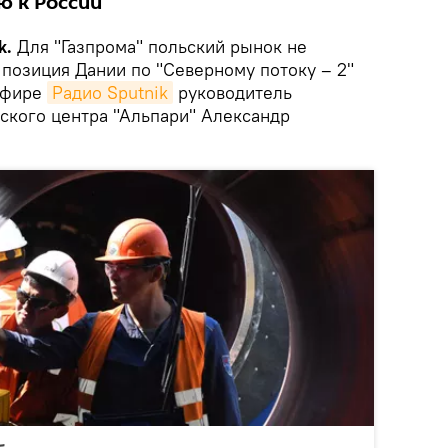
ю к России
k.
Для "Газпрома" польский рынок не
 позиция Дании по "Северному потоку – 2"
 эфире
Радио Sputnik
руководитель
кого центра "Альпари" Александр