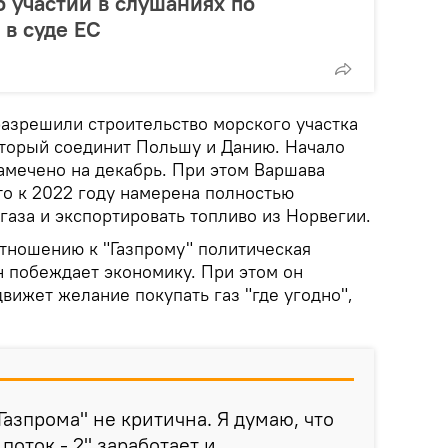
б участии в слушаниях по
 в суде ЕС
разрешили строительство морского участка
который соединит Польшу и Данию. Начало
амечено на декабрь. При этом Варшава
то к 2022 году намерена полностью
 газа и экспортировать топливо из Норвегии.
отношению к "Газпрому" политическая
н побеждает экономику. При этом он
вижет желание покупать газ "где угодно",
Газпрома" не критична. Я думаю, что
поток - 2" заработает и,